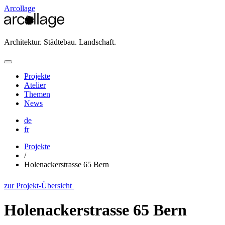
Arcollage
Architektur. Städtebau. Landschaft.
Projekte
Atelier
Themen
News
de
fr
Projekte
/
Holenackerstrasse 65 Bern
zur Projekt-Übersicht
Holenackerstrasse 65 Bern