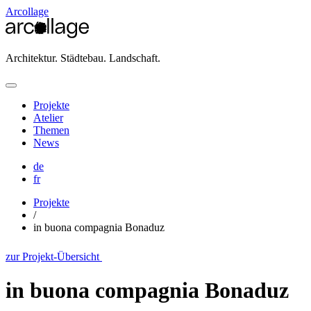
Arcollage
Architektur. Städtebau. Landschaft.
Projekte
Atelier
Themen
News
de
fr
Projekte
/
in buona compagnia Bonaduz
zur Projekt-Übersicht
in buona compagnia Bonaduz