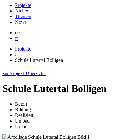
Projekte
Atelier
Themen
News
de
fr
Projekte
/
Schule Lutertal Bolligen
zur Projekt-Übersicht
Schule Lutertal Bolligen
Beton
Bildung
Realisiert
Umbau
Urban