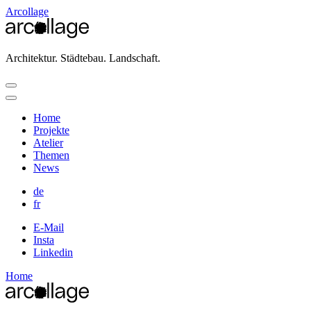
Arcollage
Architektur. Städtebau. Landschaft.
Home
Projekte
Atelier
Themen
News
de
fr
E-Mail
Insta
Linkedin
Home