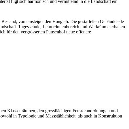
ertal fügt sich harmonisch und vermittelnd in die Landschaft ein.
r Bestand, vom ansteigenden Hang ab. Die gestaffelten Gebäudeteile
andschaft. Tagesschule, Lehrer:innenbereich und Werkräume erhalten
h für den vergrösserten Pausenhof neue offenere
schen Klassenräumen, den grossflächigen Fensteranordnungen und
sowohl in Typologie und Massstäblichkeit, als auch in Konstruktion