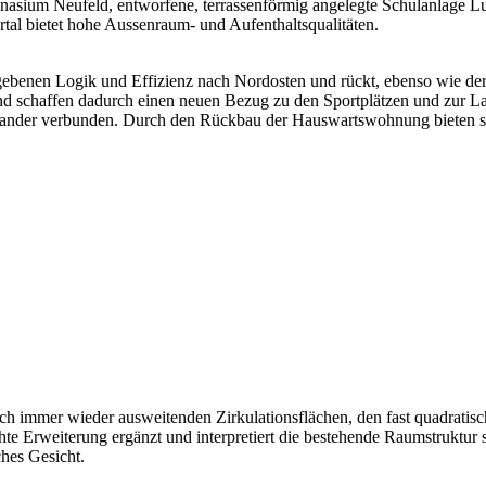
nasium Neufeld, entworfene, terrassenförmig angelegte Schulanlage Lut
rtal bietet hohe Aussenraum- und Aufenthaltsqualitäten.
egebenen Logik und Effizienz nach Nordosten und rückt, ebenso wie de
nd schaffen dadurch einen neuen Bezug zu den Sportplätzen und zur L
ander verbunden. Durch den Rückbau der Hauswartswohnung bieten sic
ch immer wieder ausweitenden Zirkulationsflächen, den fast quadrati
hte Erweiterung ergänzt und interpretiert die bestehende Raumstruktur 
ches Gesicht.