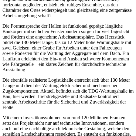
horizontal gegliedert, entsteht ein ruhiges Ensemble, das den
Charakter des Ortes widerspiegelt und gleichzeitig eine zeitgemässe
Arbeitsumgebung schafft.
Die Formensprache der Hallen ist funktional geprägt: längliche
Baukörper mit seitlichen Fensterbändern sorgen für viel Tageslicht
und fördern eine angenehme Arbeitsatmosphäre. Das Herzstück
bildet die 130 Meter lange, bis zu 12 Meter hohe Wartungshalle mit
zwei Geleisen, einer Grube für Arbeiten unter den Fahrzeugen
sowie Podesten für die Wartung der Aggregate auf dem Dach. Ein
Laufkran erleichtert den Ein- und Ausbau schwerer Komponenten
wie Fahrgestelle – ein klares Zeichen für durchdachte technische
Ausstattung.
Die ebenfalls realisierte Logistikhalle erstreckt sich über 130 Meter
Länge und dient der Wartung elektrischer und mechanischer
Zugskomponenten. Aktuell befindet sich die TDG-Wartungshalle im
Bau; hier werden Triebdrehgestelle und Radsätze kontrolliert –
zentrale Arbeitsschritte für die Sicherheit und Zuverlässigkeit der
Flotte.
Mit einem Investitionsvolumen von rund 120 Millionen Franken
setzt das Projekt nicht nur auf technische Innovationen, sondern
auch auf eine nachhaltige architektonische Gestaltung, welche den
sensiblen Landschaftsraum respektiert. Es entsteht ein funktionales,