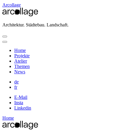
Arcollage
Architektur. Städtebau. Landschaft.
Home
Projekte
Atelier
Themen
News
de
fr
E-Mail
Insta
Linkedin
Home