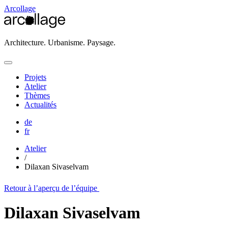
Arcollage
Architecture. Urbanisme. Paysage.
Projets
Atelier
Thèmes
Actualités
de
fr
Atelier
/
Dilaxan Sivaselvam
Retour à l’aperçu de l’équipe
Dilaxan Sivaselvam