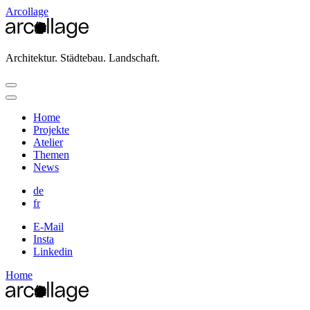
Arcollage
Architektur. Städtebau. Landschaft.
Home
Projekte
Atelier
Themen
News
de
fr
E-Mail
Insta
Linkedin
Home