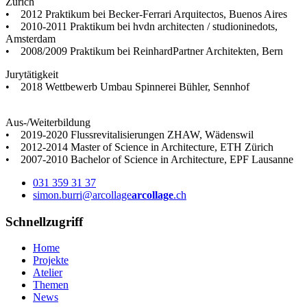
Zürich
• 2012 Praktikum bei Becker-Ferrari Arquitectos, Buenos Aires
• 2010-2011 Praktikum bei hvdn architecten / studioninedots,
Amsterdam
• 2008/2009 Praktikum bei ReinhardPartner Architekten, Bern
Jurytätigkeit
• 2018 Wettbewerb Umbau Spin­nerei Bühler, Sennhof
Aus-/Weiterbildung
• 2019-2020 Flussrevitalisierungen ZHAW, Wädenswil
• 2012-2014 Master of Science in Architecture, ETH Zürich
• 2007-2010 Bachelor of Science in Architecture, EPF Lausanne
031 359 31 37
simon.burri@arcollage
arcollage
.ch
Schnellzugriff
Home
Projekte
Atelier
Themen
News